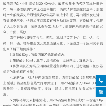
酸所需的2-4小时缩短到20-40分钟。酸雾收集器的气路管线环形分
布，每一路管线的气体流动速率相同，确保消解管赶酸的速率；赶酸
时产生的酸雾先后通过酸雾收集器和碱液中和瓶，再由活性炭过滤，
有效降低污染。快速加液取液装置可自动取出废液、更换碱液，代替
了人工拆卸管路，倾倒废液等繁琐工作，使整体系统的操作变的安
全、方便、高效。
真空赶酸仪能测定食品、药品、乳制品等等中铅、镉、铬、汞、
砷、锌、硒、锰等重金属元素及微量元素，下面通过一个应用实例我
们来了解下如何操作：
1.取铬0.50g，置聚四氟乙烯消解罐内。
2.加硝酸5-10ml，混匀，浸泡过夜，盖好内盖，旋紧外套。
3.将聚四氟乙烯高压消解罐置适宜的烘箱内，进行消解（按仪器
规定的消解程序操作）。
4.消解*后，取消解内罐置赶酸器、真空赶酸仪（赶酸电热板）
上缓缓加热至红棕色蒸气挥尽并近干，用2%硝酸转入50ml（FEP）
容量瓶中，并稀释至刻度，摇匀，即得，同法同时制备试剂空白溶
液。
5.另取铬单元素标准溶液，用2%硝酸稀释并制成每1ml含铬1.0μ
mg/ml的铬标准对照品储备液，临用时，分别精密量取铬标准对照品