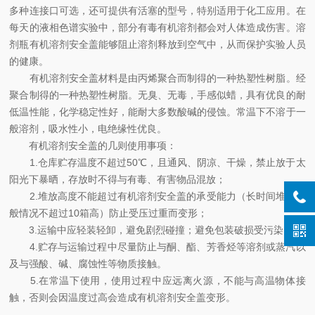
多种连接口可选，还可提供有活塞的型号，特别适用于化工应用。在
每天的液相色谱实验中，部分有毒有机溶剂都会对人体造成伤害。溶
剂瓶有机溶剂安全盖能够阻止溶剂释放到空气中，从而保护实验人员
的健康。
有机溶剂安全盖材料是由丙烯聚合而制得的一种热塑性树脂。经
聚合制得的一种热塑性树脂。无臭、无毒，手感似蜡，具有优良的耐
低温性能，化学稳定性好，能耐大多数酸碱的侵蚀。常温下不溶于一
般溶剂，吸水性小，电绝缘性优良。
有机溶剂安全盖的几则使用事项：
1.仓库贮存温度不超过50℃，且通风、阴凉、干燥，禁止放于太
阳光下暴晒，存放时不得与有毒、有害物品混放；
2.堆放高度不能超过有机溶剂安全盖的承受能力（长时间堆放一
般情况不超过10箱高）防止受压过重而变形；
3.运输中应轻装轻卸，避免剧烈碰撞；避免包装破损受污染；
4.贮存与运输过程中尽量防止与酮、酯、芳香烃等溶剂或蒸汽以
及与强酸、碱、腐蚀性等物质接触。
5.在常温下使用，使用过程中应远离火源，不能与高温物体接
触，否则会因温度过高会造成有机溶剂安全盖变形。