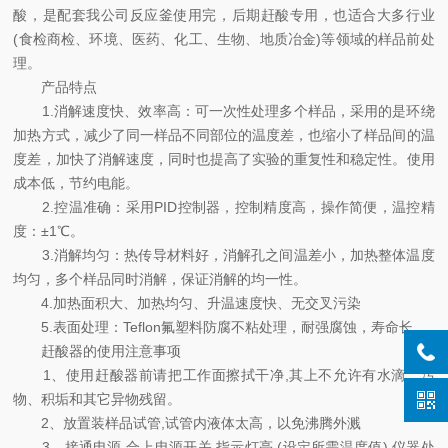
酸，是配套我公司反应釜使用完，后期赶酸专用，也适合大多行业
(食检商检、环境、医药、化工、生物、地质冶金)等领域的样品前处
理。
产品特点
1.消解速度快、效率高：可一次性处理多个样品，采用的是环绕
加热方式，减少了同一样品不同部位的温度差，也缩小了样品间的温
度差，加快了消解速度，同时也提高了实验的重复性和稳定性。使用
成本低，节约电能。
2.控温准确：采用PID控制器，控制精度高，操作简便，温控精
度：±1℃。
3.消解均匀：热传导材料好，消解孔之间温差小，加热整体温度
均匀，多个样品同时消解，保证消解的均一性。
4.加热面积大、加热均匀、升温速度快、无交叉污染
5.表面处理：Teflon氟塑料防腐不粘处理，耐强腐蚀，寿命长
赶酸器的使用注意事项
1、使用赶酸器前请把工作面擦拭干净,其上不允许有水滴、污
物、积垢和其它异物残留。
2、放置装样品试管,试管内液体太高，以免沸腾外溅
3、接通电源,合上电源开关,指示灯亮,(设定所需温度值),仪器处