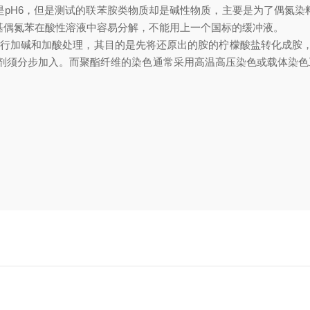
液是pH6，但是测试的联苯胺类物质却是碱性物质，主要是为了偶氮染料在酸
氨基偶氮苯在酸性溶液中容易分解，不能用上一个国标的缓冲液。
行加碱和加酸处理，其目的是先将还原出的胺的柠檬酸盐转化成胺
剂须分步加入。而聚酯纤维的染色通常采用高温高压染色或载体染色
用