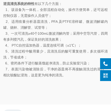
逆流清洗系统的特性
有以下几个方面：
1、该设备为一体机，全部流程自动化，操作方便简单，还可远程
控制仪器，无需操作人员值守；
2、适用痕量分析器皿清洗，PFA 及PTFE溶样罐、微波消解罐内
罐、烧杯、消解管、试管等；
3、一次可清洗≥40个100mL微波消解内管；采用中空导汽管，四周
有多列喷汽孔，保证良好的清洗效果；
4、 PTC自控温加热器，温度连续可调
（±1℃）
；
5、清洗过程中酸用量少，且清洗后的酸可重复使用，多次循环清
洗，节省成本；
6、密闭条件下进行酸蒸馏超净清洗，防止实验室污染；
7、表面污染物被清除后，干净的器皿将不再接触清洗过的溶剂一
相比较酸缸浸泡，这是更为纯净的清洗。